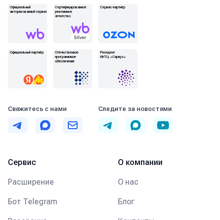
Официальный
Сертифицированное
Сервис-партнёр
авторизованный сервис
рекламное
агентство
Официальный партнёр
Отечественное
Резидент
программное
ИНТЦ «Сириус»
обеспечение
Свяжитесь с нами
Следите за новостями
Telegram
MAX
Email
Telegram
MAX
YouTube
Сервис
О компании
Расширение
О нас
Бот Telegram
Блог