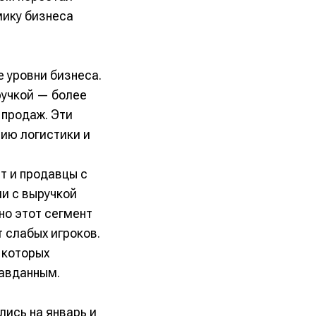
мику бизнеса
 уровни бизнеса.
учкой — более
 продаж. Эти
ию логистики и
т и продавцы с
ии с выручкой
но этот сегмент
 слабых игроков.
 которых
равданным.
лись на январь и