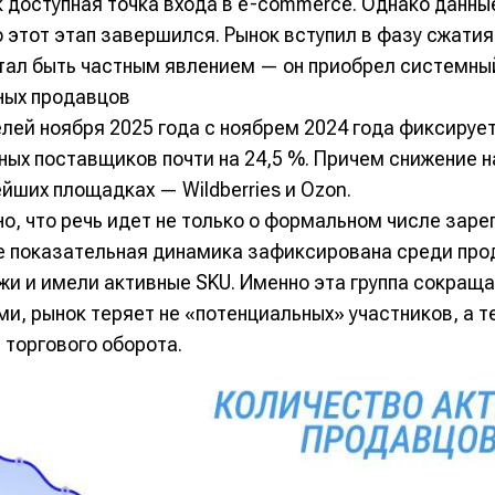
 доступная точка входа в e-commerce. Однако данны
 этот этап завершился. Рынок вступил в фазу сжатия,
ал быть частным явлением — он приобрел системный
ных продавцов
лей ноября 2025 года с ноябрем 2024 года фиксируе
ных поставщиков почти на 24,5 %. Причем снижение 
ейших площадках — Wildberries и Ozon.
о, что речь идет не только о формальном числе зар
е показательная динамика зафиксирована среди про
жи и имели активные SKU. Именно эта группа сокращ
и, рынок теряет не «потенциальных» участников, а те
 торгового оборота.