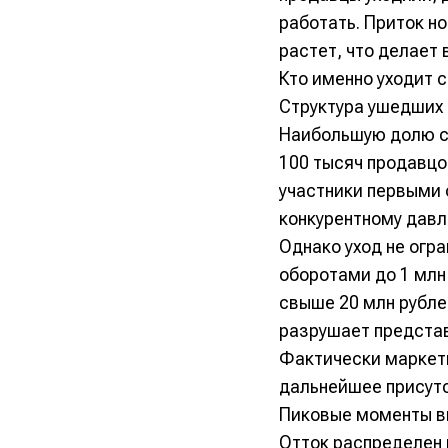
работать. Приток н
растет, что делает
Кто именно уходит с
Структура ушедших 
Наибольшую долю с
100 тысяч продавцов
участники первыми 
конкурентному давл
Однако уход не огр
оборотами до 1 млн 
свыше 20 млн рубле
разрушает представ
Фактически маркетп
дальнейшее присутс
Пиковые моменты в
Отток распределен 