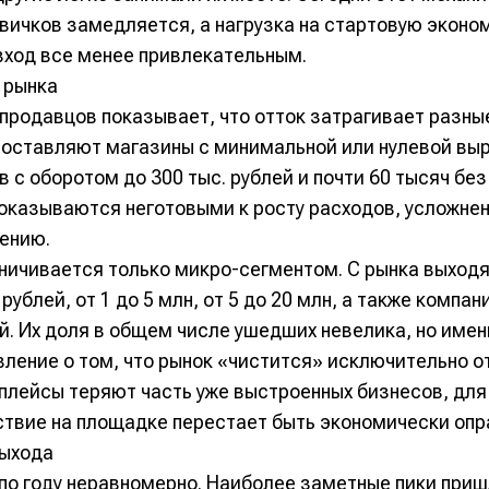
овичков замедляется, а нагрузка на стартовую эконо
 вход все менее привлекательным.
 рынка
продавцов показывает, что отток затрагивает разные
оставляют магазины с минимальной или нулевой выр
 с оборотом до 300 тыс. рублей и почти 60 тысяч без
оказываются неготовыми к росту расходов, усложнен
ению.
аничивается только микро-сегментом. С рынка выходя
рублей, от 1 до 5 млн, от 5 до 20 млн, а также компан
й. Их доля в общем числе ушедших невелика, но имен
ление о том, что рынок «чистится» исключительно от
лейсы теряют часть уже выстроенных бизнесов, для
твие на площадке перестает быть экономически оп
ыхода
по году неравномерно. Наиболее заметные пики приш