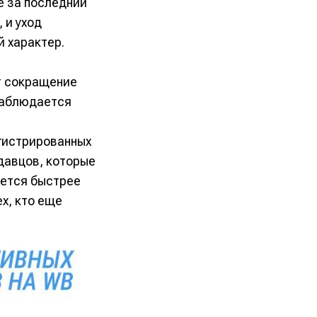
е за последний
 и уход
 характер.
т сокращение
наблюдается
егистрированных
давцов, которые
ается быстрее
х, кто еще