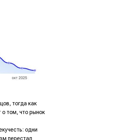
цов, тогда как
 о том, что рынок
екучесть: одни
изм перестал