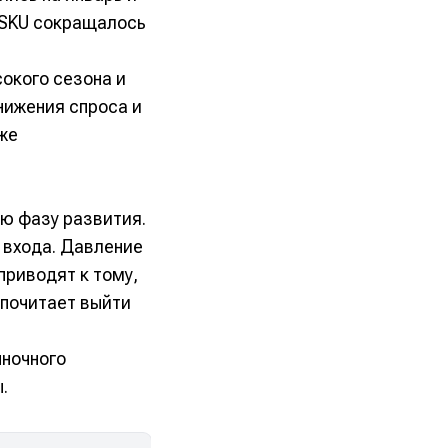
с SKU сокращалось
окого сезона и
нижения спроса и
же
ую фазу развития.
 входа. Давление
приводят к тому,
дпочитает выйти
ыночного
.