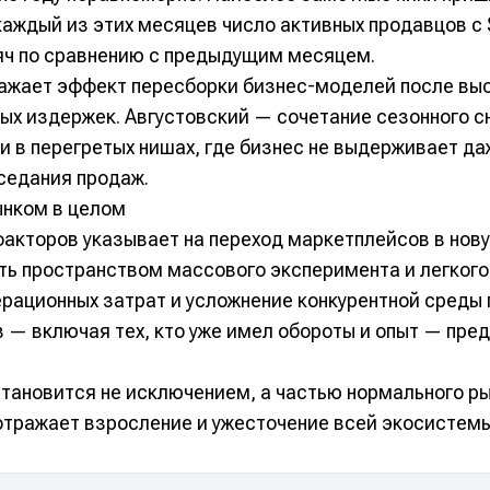
В каждый из этих месяцев число активных продавцов 
яч по сравнению с предыдущим месяцем.
ажает эффект пересборки бизнес-моделей после выс
ых издержек. Августовский — сочетание сезонного с
и в перегретых нишах, где бизнес не выдерживает да
седания продаж.
ынком в целом
факторов указывает на переход маркетплейсов в нов
ть пространством массового эксперимента и легкого
ерационных затрат и усложнение конкурентной среды 
в — включая тех, кто уже имел обороты и опыт — пре
тановится не исключением, а частью нормального р
отражает взросление и ужесточение всей экосистемы