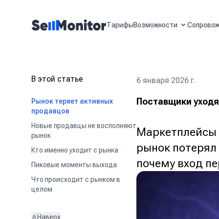
Тарифы
Возможности
Сопрово
В этой статье
6 января 2026 г.
Поставщики уходят
Рынок теряет активных
продавцов
Новые продавцы не восполняют
Маркетплейсы б
рынок
рынок потерял 
Кто именно уходит с рынка
почему вход пе
Пиковые моменты выхода
Что происходит с рынком в
целом
Наверх