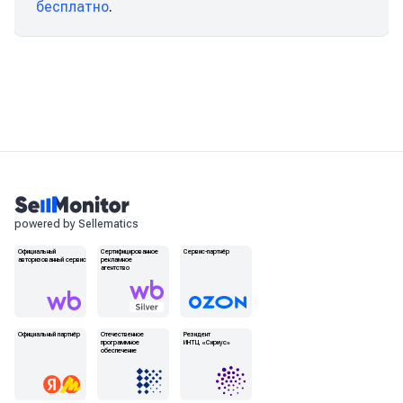
бесплатно
.
powered by Sellematics
Официальный
Сертифицированное
Сервис-партнёр
авторизованный сервис
рекламное
агентство
Официальный партнёр
Отечественное
Резидент
программное
ИНТЦ «Сириус»
обеспечение